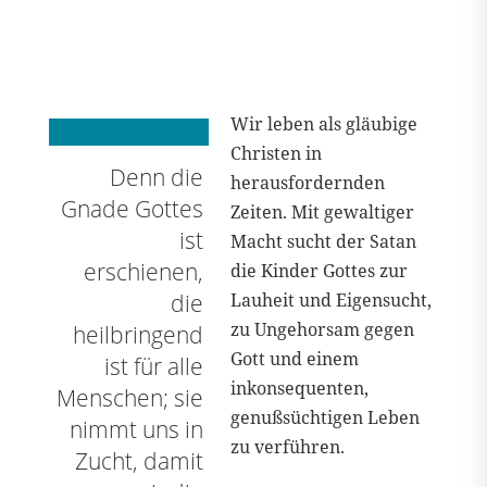
Wir leben als gläubige
Christen in
Denn die
herausfordernden
Gnade Gottes
Zeiten. Mit gewaltiger
ist
Macht sucht der Satan
erschienen,
die Kinder Gottes zur
die
Lauheit und Eigensucht,
zu Ungehorsam gegen
heilbringend
Gott und einem
ist für alle
inkonsequenten,
Menschen; sie
genußsüchtigen Leben
nimmt uns in
zu verführen.
Zucht, damit