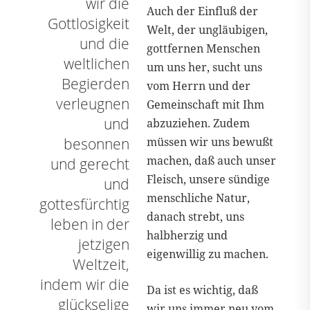
wir die
Auch der Einfluß der
Gottlosigkeit
Welt, der ungläubigen,
und die
gottfernen Menschen
weltlichen
um uns her, sucht uns
Begierden
vom Herrn und der
verleugnen
Gemeinschaft mit Ihm
und
abzuziehen. Zudem
müssen wir uns bewußt
besonnen
machen, daß auch unser
und gerecht
Fleisch, unsere sündige
und
menschliche Natur,
gottesfürchtig
danach strebt, uns
leben in der
halbherzig und
jetzigen
eigenwillig zu machen.
Weltzeit,
indem wir die
Da ist es wichtig, daß
glückselige
wir uns immer neu vom