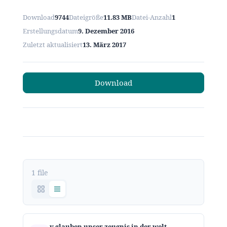
Download
9744
Dateigröße
11.83 MB
Datei-Anzahl
1
Erstellungsdatum
9. Dezember 2016
Zuletzt aktualisiert
13. März 2017
Download
1 file
v glauben unser zeugnis in der welt