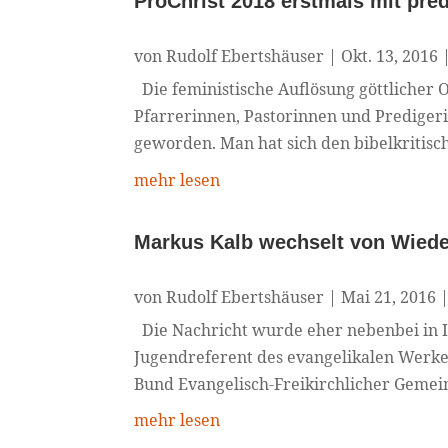
ProChrist 2018 erstmals mit pre
von
Rudolf Ebertshäuser
|
Okt. 13, 2016
Die feministische Auflösung göttlicher O
Pfarrerinnen, Pastorinnen und Predigerin
geworden. Man hat sich den bibelkritisch
mehr lesen
Markus Kalb wechselt von Wied
von
Rudolf Ebertshäuser
|
Mai 21, 2016
Die Nachricht wurde eher nebenbei in I
Jugendreferent des evangelikalen Werk
Bund Evangelisch-Freikirchlicher Gemei
mehr lesen