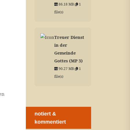
86.18 MB
1
file(s)
Treuer Dienst
in der
Gemeinde
Gottes (MP 3)
90.27 MB
1
file(s)
en
notiert &
kommentiert