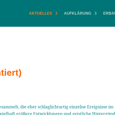
AKTUELLES
AUFKLÄRUNG
ERBA
iert)
ammelt, die eher schlaglichtartig einzelne Ereignisse im
spielhaft größere Entwicklungen und geistliche Hintergün