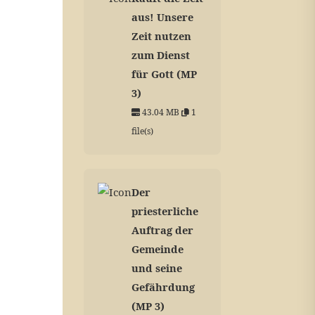
aus! Unsere
Zeit nutzen
zum Dienst
für Gott (MP
3)
43.04 MB
1
file(s)
Der
priesterliche
Auftrag der
Gemeinde
und seine
Gefährdung
(MP 3)