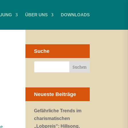
UUNG
ÜBER UNS
DOWNLOADS
Suche
Neueste Beiträge
Gefährliche Trends im
charismatischen
de
„Lobpreis“: Hillsong,