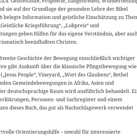
(u.a. Geistestaufe, Prophetie, Zungenreden, Wunderheilu
d sie auf der Grundlage der gesunden Lehre der Bibel
ich belegte Information und geistliche Einschätzung zu Th
„Geistliche Kriegsführung“, „Lobpreis“ und
tungen geben Hilfen für das eigene Verständnis, aber auc
rismatisch beeinflußten Christen.
ltweite Geschichte der Bewegung einschließlich wichtiger
chte gibt Auskunft über die klassische Pfingstbewegung wie
„Jesus People“, Vineyard, „Wort des Glaubens“, Bethel
senden Gemeindebewegungen in Afrika, Asien und
er deutschsprachige Raum wird ausführlich behandelt. E
erklärungen, Personen- und Sachregister und einem
zen dieses Buch, das gut als Nachschlagewerk verwendet
rtvolle Orientierungshilfe – sowohl für interessierte