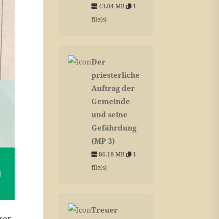
43.04 MB
1
file(s)
Der
priesterliche
Auftrag der
Gemeinde
und seine
Gefährdung
(MP 3)
86.18 MB
1
file(s)
Treuer
ser