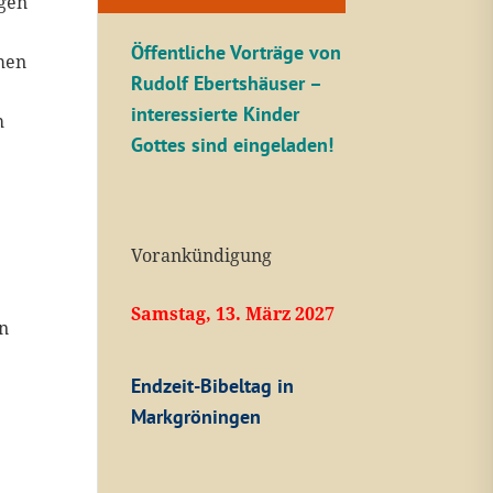
ngen
Öffentliche V
orträge von
emen
Rudolf Ebertshäuser –
interessierte Kinder
h
Gottes sind eingeladen!
Vorankündigung
Samstag, 13. März 2027
in
Endzeit-Bibeltag in
Markgröningen