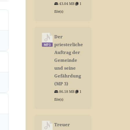
43.04 MB
1
file(s)
Der
priesterliche
Auftrag der
Gemeinde
und seine
Gefährdung
(MP 3)
86.18 MB
1
file(s)
Treuer