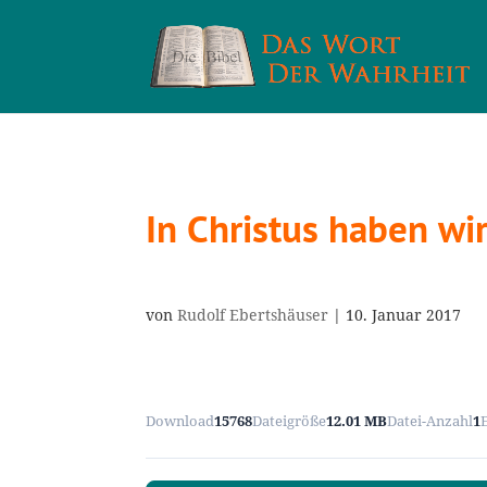
In Christus haben wir
von
Rudolf Ebertshäuser
|
10. Januar 2017
Download
15768
Dateigröße
12.01 MB
Datei-Anzahl
1