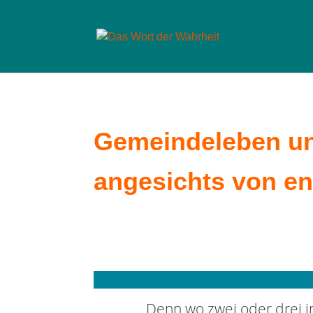
Gemeindeleben u
angesichts von en
Denn wo zwei oder drei i