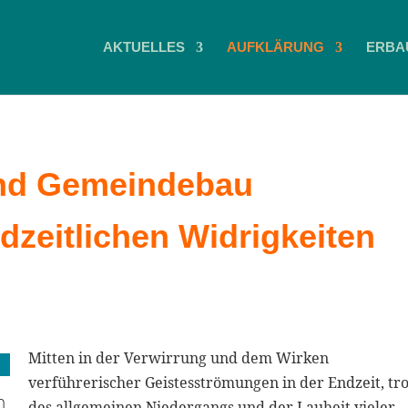
AKTUELLES
AUFKLÄRUNG
ERBA
nd Gemeindebau
dzeitlichen Widrigkeiten
Mitten in der Verwirrung und dem Wirken
verführerischer Geistesströmungen in der Endzeit, tro
n
des allgemeinen Niedergangs und der Lauheit vieler