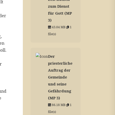
lt
zum Dienst
für Gott (MP
der
3)
43.04 MB
1
file(s)
,
gen
oll.
Der
priesterliche
r
Auftrag der
Gemeinde
und seine
 und
Gefährdung
e
(MP 3)
86.18 MB
1
file(s)