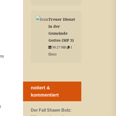
Treuer Dienst
in der
Gemeinde
Gottes (MP 3)
90.27 MB
1
file(s)
den
notiert &
kommentiert
s
Der Fall Shawn Bolz: