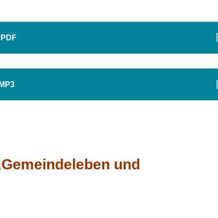
s PDF
 MP3
„Gemeindeleben und