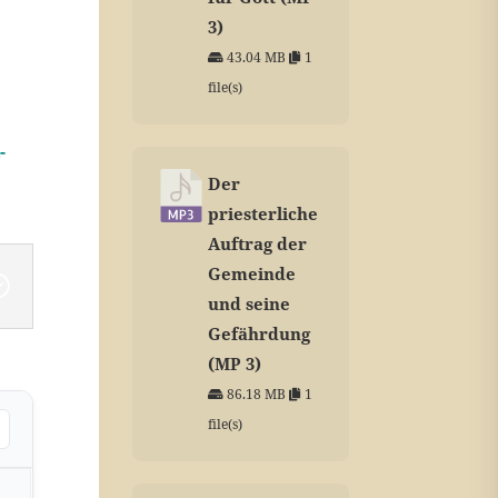
3)
43.04 MB
1
.
file(s)
-
Der
priesterliche
Auftrag der
Gemeinde
und seine
Gefährdung
(MP 3)
86.18 MB
1
file(s)