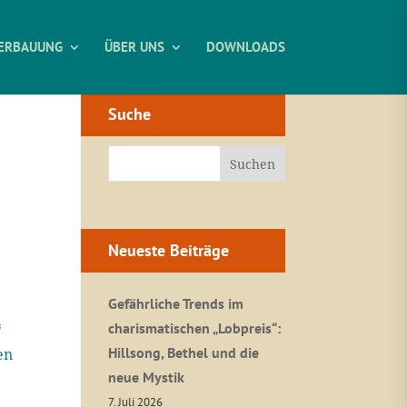
ERBAUUNG
ÜBER UNS
DOWNLOADS
Suche
Neueste Beiträge
Gefährliche Trends im
charismatischen „Lobpreis“:
“
Hillsong, Bethel und die
en
neue Mystik
7. Juli 2026