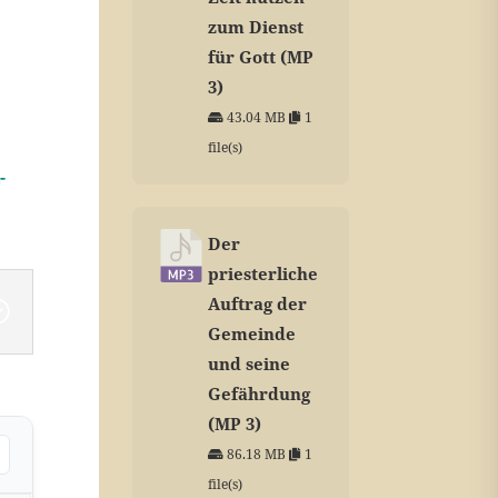
zum Dienst
für Gott (MP
.
3)
43.04 MB
1
file(s)
-
Der
priesterliche
Auftrag der
Gemeinde
und seine
Gefährdung
(MP 3)
86.18 MB
1
file(s)