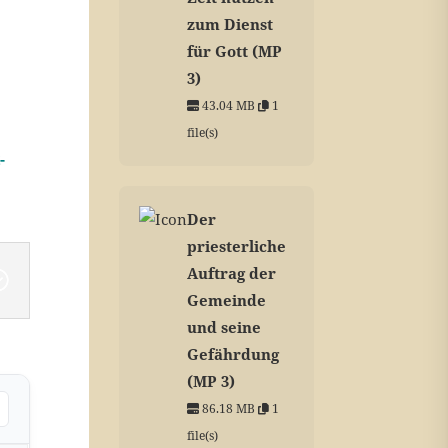
zum Dienst
für Gott (MP
.
3)
43.04 MB
1
file(s)
-
Der
priesterliche
Auftrag der
Gemeinde
und seine
Gefährdung
(MP 3)
86.18 MB
1
file(s)