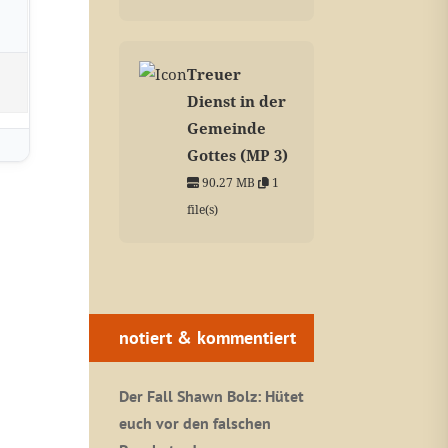
Treuer
Dienst in der
Gemeinde
Gottes (MP 3)
90.27 MB
1
file(s)
notiert & kommentiert
Der Fall Shawn Bolz: Hütet
euch vor den falschen