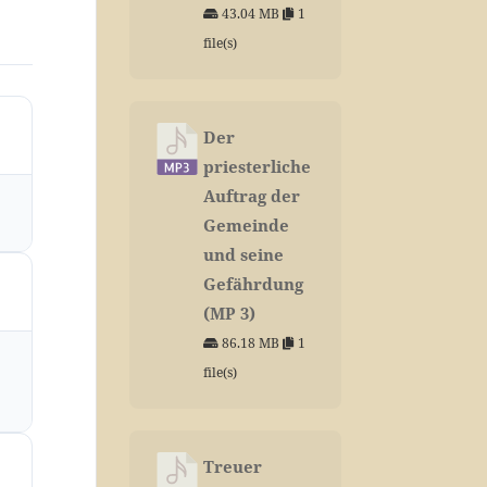
43.04 MB
1
file(s)
Der
priesterliche
Auftrag der
Gemeinde
und seine
Gefährdung
(MP 3)
86.18 MB
1
file(s)
Treuer