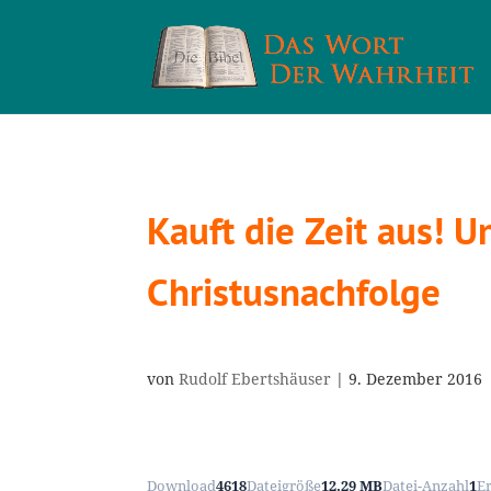
Kauft die Zeit aus! U
Christusnachfolge
von
Rudolf Ebertshäuser
|
9. Dezember 2016
Download
4618
Dateigröße
12.29 MB
Datei-Anzahl
1
E