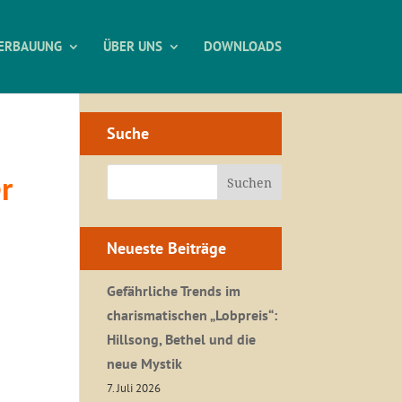
ERBAUUNG
ÜBER UNS
DOWNLOADS
Suche
r
Neueste Beiträge
Gefährliche Trends im
charismatischen „Lobpreis“:
Hillsong, Bethel und die
neue Mystik
7. Juli 2026