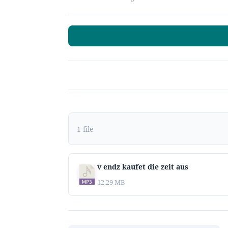
1 file
v endz kaufet die zeit aus
12.29 MB