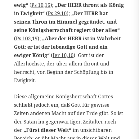
ewig“
(
Ps 10,16
);
„Der HERR thront als König
in Ewigkeit“
(
Ps 29,10
);
„Der HERR hat
seinen Thron im Himmel gegründet, und
seine Königsherrschaft regiert über alles“
(
Ps 103,19
);
„Aber der HERR ist in Wahrheit
Gott; er ist der lebendige Gott und ein
ewiger König“
(
Jer 10,10
). Gott ist der
Allerhöchste, der über allem thront und
herrscht, von Beginn der Schöpfung bis in
Ewigkeit.
Diese allgemeine Königsherrschaft Gottes
schließt jedoch ein, daß Gott für gewisse
Zeiten anderen Macht auf der Erde gibt. So ist
der Satan im gegenwärtigen Zeitalter noch
der
„Fürst dieser Welt“
im unsichtbaren
Bereich; er übt Macht aus in dieser Welt und