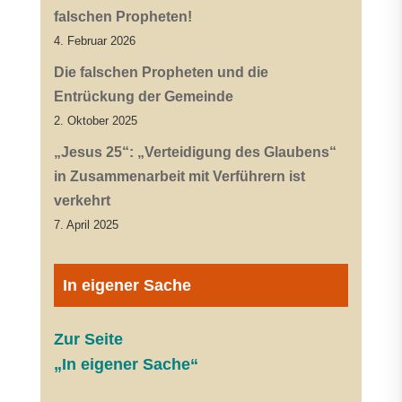
falschen Propheten!
4. Februar 2026
Die falschen Propheten und die
Entrückung der Gemeinde
2. Oktober 2025
„Jesus 25“: „Verteidigung des Glaubens“
in Zusammenarbeit mit Verführern ist
verkehrt
7. April 2025
In eigener Sache
Zur Seite
„In eigener Sache“