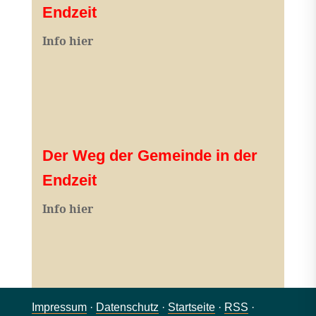
Endzeit
Info hier
Der Weg der Gemeinde in der
Endzeit
Info hier
Impressum
·
Datenschutz
·
Startseite
·
RSS
·