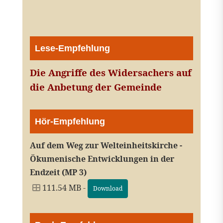
Lese-Empfehlung
Die Angriffe des Widersachers auf
die Anbetung der Gemeinde
Hör-Empfehlung
Auf dem Weg zur Welteinheitskirche -
Ökumenische Entwicklungen in der
Endzeit (MP 3)
111.54 MB -
Download