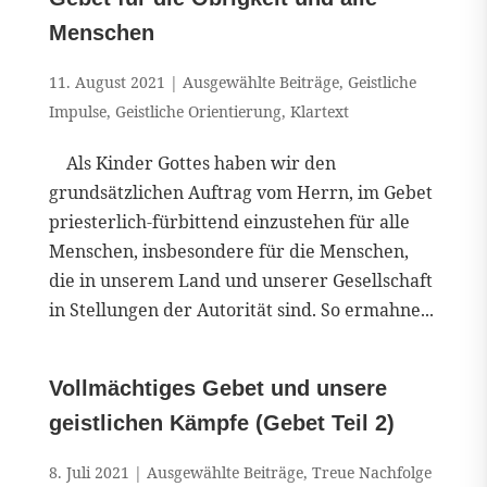
Menschen
11. August 2021
|
Ausgewählte Beiträge
,
Geistliche
Impulse
,
Geistliche Orientierung
,
Klartext
Als Kinder Gottes haben wir den
grundsätzlichen Auftrag vom Herrn, im Gebet
priesterlich-fürbittend einzustehen für alle
Menschen, insbesondere für die Menschen,
die in unserem Land und unserer Gesellschaft
in Stellungen der Autorität sind. So ermahne...
Vollmächtiges Gebet und unsere
geistlichen Kämpfe (Gebet Teil 2)
8. Juli 2021
|
Ausgewählte Beiträge
,
Treue Nachfolge