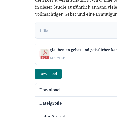
dem Dienst veranschaulicht wird. Eine Sc
in dieser Studie ausführlich anhand viel
vollmächtigen Gebet und eine Ermutigung
1 file
glauben-en-gebet-und-geistlicher-ka
418.78 KB
Download
Download
Dateigröße
Datei-Anzahl