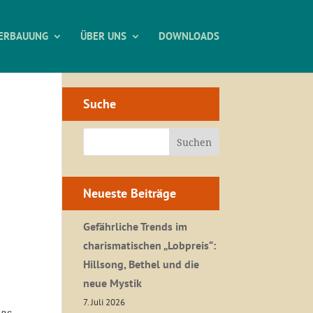
ERBAUUNG
ÜBER UNS
DOWNLOADS
Suche
Neueste Beiträge
Gefährliche Trends im
charismatischen „Lobpreis“:
Hillsong, Bethel und die
neue Mystik
s
7. Juli 2026