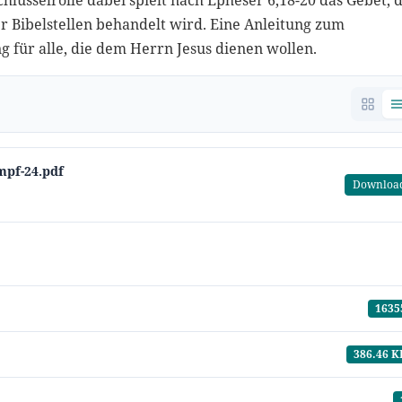
hlüsselrolle dabei spielt nach Epheser 6,18-20 das Gebet, 
er Bibelstellen behandelt wird. Eine Anleitung zum
 für alle, die dem Herrn Jesus dienen wollen.
mpf-24.pdf
Downloa
1635
386.46 K