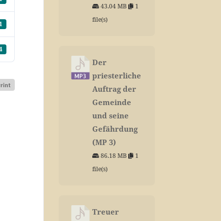
43.04 MB
1
file(s)
1
4
Der
priesterliche
Auftrag der
Gemeinde
und seine
Gefährdung
(MP 3)
86.18 MB
1
file(s)
Treuer