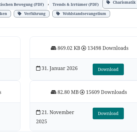
,
Charismatik
atischen Bewegung (PDF)
Trends & Irrtümer (PDF)
nken
Verführung
Wohlstandsevangelium
869.02 KB
13498 Downloads
31. Januar 2026
Download
s
82.80 MB
15609 Downloads
21. November
Download
2025