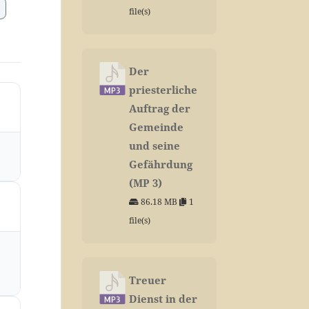
file(s)
Der
priesterliche
Auftrag der
Gemeinde
und seine
Gefährdung
(MP 3)
86.18 MB
1
file(s)
Treuer
Dienst in der