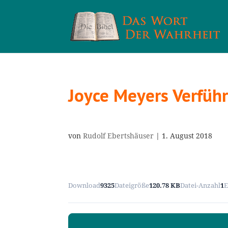
Joyce Meyers Verfüh
von
Rudolf Ebertshäuser
|
1. August 2018
Download
9325
Dateigröße
120.78 KB
Datei-Anzahl
1
E