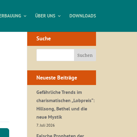
ERBAUUNG
ÜBER UNS
DOWNLOADS
Suche
Neueste Beiträge
Gefährliche Trends im
charismatischen „Lobpreis“:
Hillsong, Bethel und die
neue Mystik
7. Juli 2026
Falsche Propheten der