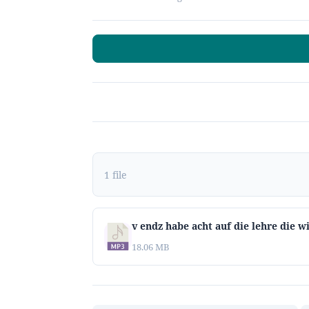
1 file
v endz habe acht auf die lehre die w
18.06 MB