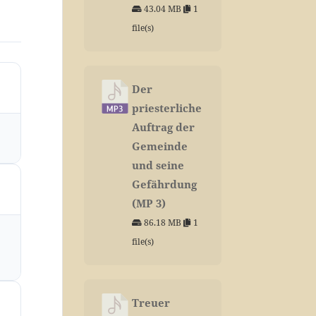
43.04 MB
1
file(s)
Der
priesterliche
Auftrag der
Gemeinde
und seine
Gefährdung
(MP 3)
86.18 MB
1
file(s)
Treuer