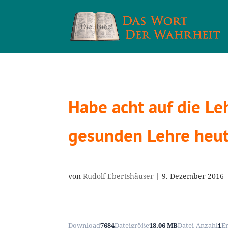
Habe acht auf die Le
gesunden Lehre heu
von
Rudolf Ebertshäuser
|
9. Dezember 2016
Download
7684
Dateigröße
18.06 MB
Datei-Anzahl
1
E