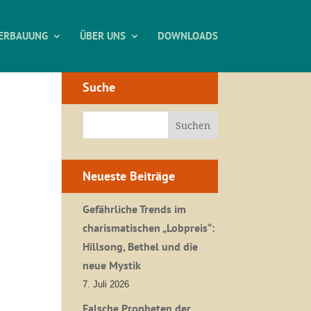
ERBAUUNG
ÜBER UNS
DOWNLOADS
Suche
Neueste Beiträge
Gefährliche Trends im
charismatischen „Lobpreis“:
Hillsong, Bethel und die
neue Mystik
7. Juli 2026
Falsche Propheten der