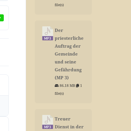
file(s)
Der
priesterliche
Auftrag der
Gemeinde
und seine
Gefährdung
(MP 3)
86.18 MB
1
file(s)
Treuer
Dienst in der