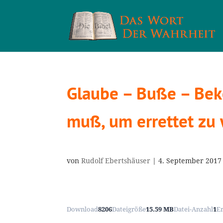
Glaube – Buße – Bek
muß, um errettet zu
von
Rudolf Ebertshäuser
|
4. September 2017
Download
8206
Dateigröße
15.59 MB
Datei-Anzahl
1
E