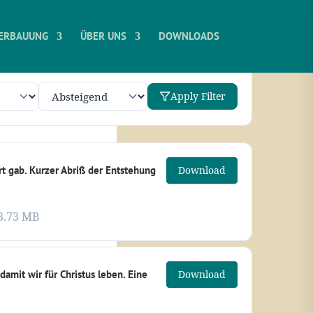
ERBAUUNG
ÜBER UNS
DOWNLOADS
Apply Filter
t gab. Kurzer Abriß der Entstehung
Download
3.73 MB
 damit wir für Christus leben. Eine
Download