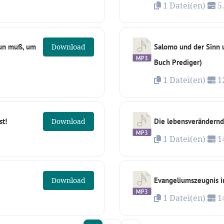
1 Datei(en)
5
tun muß, um
Download
Salomo und der Sinn 
Buch Prediger)
1 Datei(en)
1
st!
Download
Die lebensverändernde
1 Datei(en)
1
Download
Evangeliumszeugnis in
1 Datei(en)
1