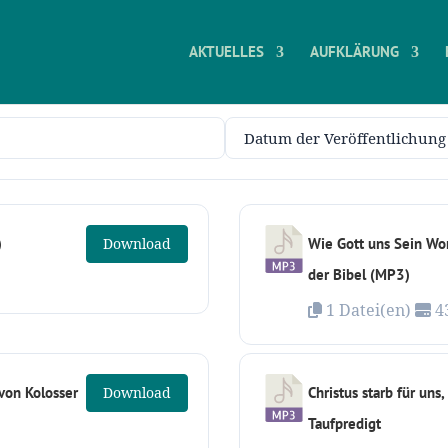
AKTUELLES
AUFKLÄRUNG
)
Download
Wie Gott uns Sein Wor
der Bibel (MP3)
1 Datei(en)
4
 von Kolosser
Download
Christus starb für uns,
Taufpredigt