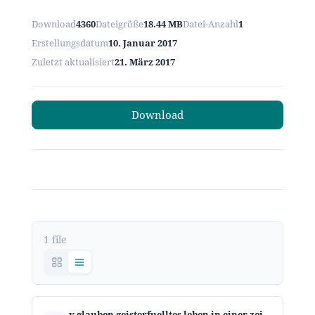
Download
4360
Dateigröße
18.44 MB
Datei-Anzahl
1
Erstellungsdatum
10. Januar 2017
Zuletzt aktualisiert
21. März 2017
Download
1 file
v glauben geisterfuelltes leben in einer zeit des niedergangs