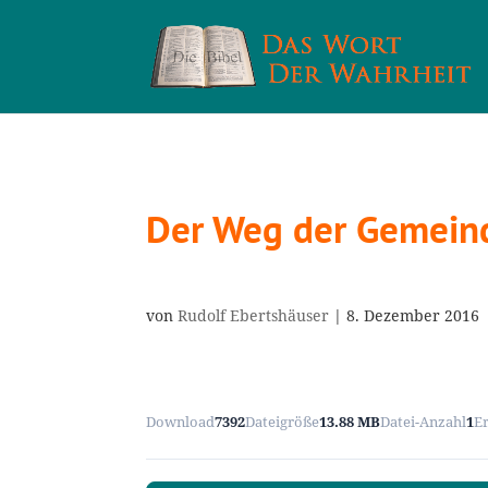
Der Weg der Gemeind
von
Rudolf Ebertshäuser
|
8. Dezember 2016
Download
7392
Dateigröße
13.88 MB
Datei-Anzahl
1
E