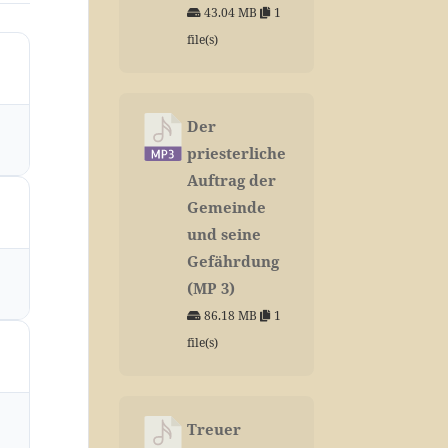
43.04 MB
1
file(s)
Der
priesterliche
Auftrag der
Gemeinde
und seine
Gefährdung
(MP 3)
86.18 MB
1
file(s)
Treuer