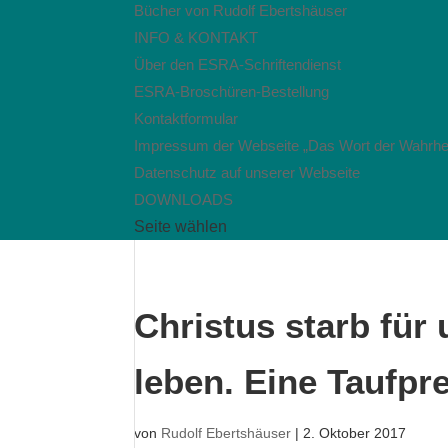
Bücher von Rudolf Ebertshäuser
INFO & KONTAKT
Über den ESRA-Schriftendienst
ESRA-Broschüren-Bestellung
Kontaktformular
Impressum der Webseite „Das Wort der Wahrhei
Datenschutz auf unserer Webseite
DOWNLOADS
Seite wählen
Christus starb für 
leben. Eine Taufpr
von
Rudolf Ebertshäuser
|
2. Oktober 2017