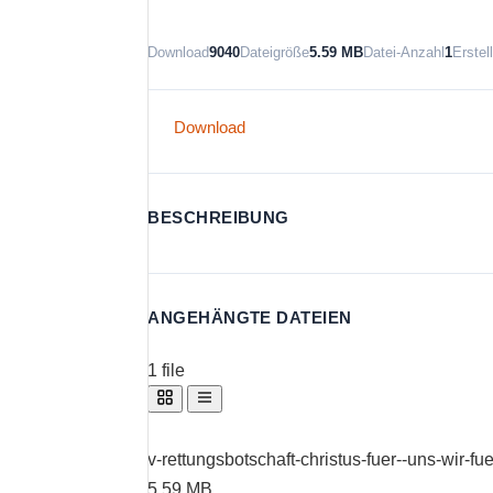
Download
9040
Dateigröße
5.59 MB
Datei-Anzahl
1
Erste
Download
BESCHREIBUNG
ANGEHÄNGTE DATEIEN
1 file
v-rettungsbotschaft-christus-fuer--uns-wir-fu
5.59 MB