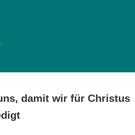
t“
uns, damit wir für Christus
edigt