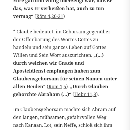
Ehre gab und völlig überzeugt war, daß Er
das, was Er verheißen hat, auch zu tun
vermag“
(
Röm 4,20-21
)
* Glaube bedeutet, im Gehorsam gegenüber
der Offenbarung des Wortes Gottes zu
handeln und sein ganzes Leben auf Gottes
Willen und Sein Wort auszurichten.
„(…)
durch welchen wir Gnade und
Aposteldienst empfangen haben zum
Glaubensgehorsam für seinen Namen unter
allen Heiden“
(
Röm 1,5
).
„Durch Glauben
gehorchte Abraham (…)“
(
Hebr 11,8
).
Im Glaubensgehorsam machte sich Abram auf
den langen, mühsamen, gefahrvollen Weg
nach Kanaan. Lot, sein Neffe, schloß sich ihm