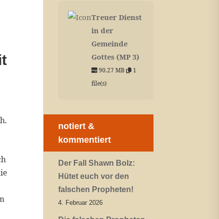
Treuer Dienst
in der
Gemeinde
t
Gottes (MP 3)
90.27 MB
1
file(s)
h.
notiert &
kommentiert
ch
Der Fall Shawn Bolz:
die
Hütet euch vor den
falschen Propheten!
um
4. Februar 2026