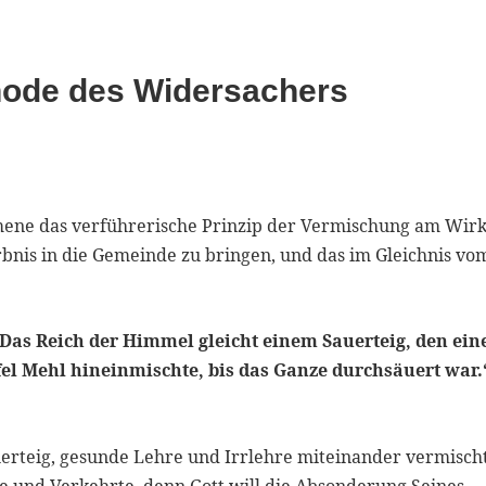
hode des Widersachers
umene das verführerische Prinzip der Vermischung am Wir
bnis in die Gemeinde zu bringen, und das im Gleichnis vo
 Das Reich der Himmel gleicht einem Sauerteig, den ein
el Mehl hineinmischte, bis das Ganze durchsäuert war.
uerteig, gesunde Lehre und Irrlehre miteinander vermisch
e und Verkehrte, denn Gott will die Absonderung Seines