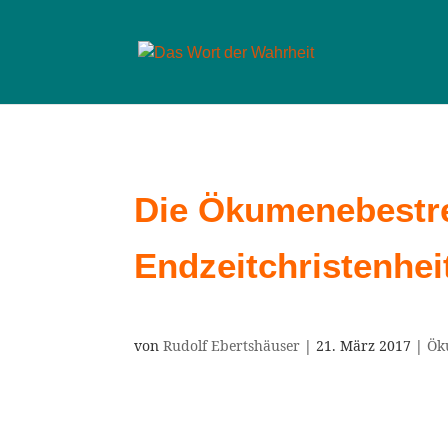
Die Ökumenebestr
Endzeitchristenhei
von
Rudolf Ebertshäuser
|
21. März 2017
|
Ök