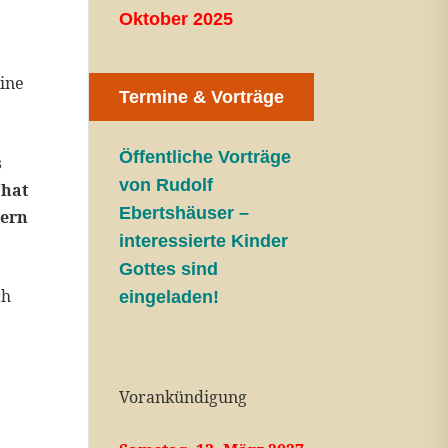
Oktober 2025
eine
Termine & Vorträge
Öffentliche V
orträge
s
von Rudolf
 hat
Ebertshäuser –
dern
interessierte Kinder
Gottes sind
ch
eingeladen!
Vorankündigung