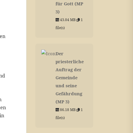
für Gott (MP
3)
43.04 MB
1
file(s)
ten
Der
priesterliche
Auftrag der
und
Gemeinde
und seine
Gefährdung
n
(MP 3)
hen
86.18 MB
1
in
file(s)