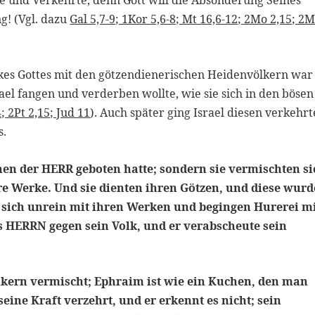
g! (Vgl. dazu
Gal 5,7-9; 1Kor 5,6-8; Mt 16,6-12; 2Mo 2,15; 2
kes Gottes mit den götzendienerischen Heidenvölkern war
rael fangen und verderben wollte, wie sie sich in den bösen
; 2Pt 2,15; Jud 11
). Auch später ging Israel diesen verkehr
s.
ihnen der HERR geboten hatte; sondern sie vermischten s
re Werke. Und sie dienten ihren Götzen, und diese wur
 sich unrein mit ihren Werken und begingen Hurerei m
s HERRN gegen sein Volk, und er verabscheute sein
lkern vermischt; Ephraim ist wie ein Kuchen, den man
ine Kraft verzehrt, und er erkennt es nicht; sein