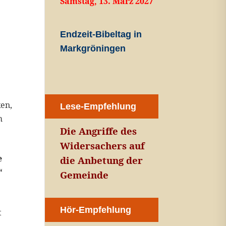
Samstag, 13. März 2027
Endzeit-Bibeltag in
Markgröningen
ken,
Lese-Empfehlung
m
Die Angriffe des
Widersachers auf
e
die Anbetung der
“
Gemeinde
Hör-Empfehlung
t