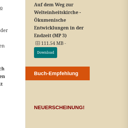
Auf dem Weg zur
Mo
Welteinheitskirche -
Ökumenische
Entwicklungen in der
 der
Endzeit (MP 3)
111.54 MB -
ten
Download
ich
Buch-Empfehlung
den
it
NEUERSCHEINUNG!