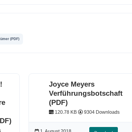
rtümer (PDF)
!
Joyce Meyers
Verführungsbotschaft
re
(PDF)
120.78 KB
9304 Downloads
PDF)
s
1. August 2018