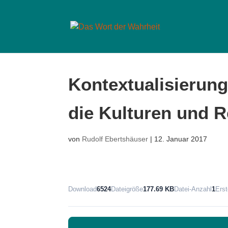
Kontextualisierung
die Kulturen und R
von
Rudolf Ebertshäuser
|
12. Januar 2017
Download
6524
Dateigröße
177.69 KB
Datei-Anzahl
1
Ers