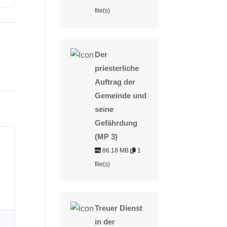
file(s)
Der
priesterliche
Auftrag der
Gemeinde und
seine
Gefährdung
(MP 3)
86.18 MB
1
file(s)
Treuer Dienst
in der