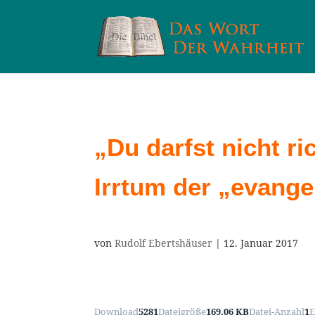
„Du darfst nicht r
Irrtum der „evange
von
Rudolf Ebertshäuser
|
12. Januar 2017
Download
5281
Dateigröße
169.06 KB
Datei-Anzahl
1
E