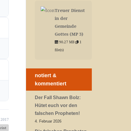
Treuer Dienst
in der
Gemeinde
Gottes (MP 3)
90.27 MB
1
file(s)
notiert &
kommentiert
Der Fall Shawn Bolz:
Hütet euch vor den
falschen Propheten!
 2017
4. Februar 2026