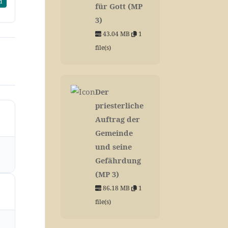
d
für Gott (MP
3)
43.04 MB
1
file(s)
Der
priesterliche
Auftrag der
Gemeinde
und seine
Gefährdung
(MP 3)
86.18 MB
1
file(s)