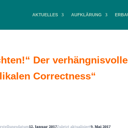
AKTUELLES
AUFKLÄRUNG
ERBA
ichten!“ Der verhängnisvolle
likalen Correctness“
rstellungsdatum
12. Januar 2017
Zuletzt aktualisiert
9. Mai 2017