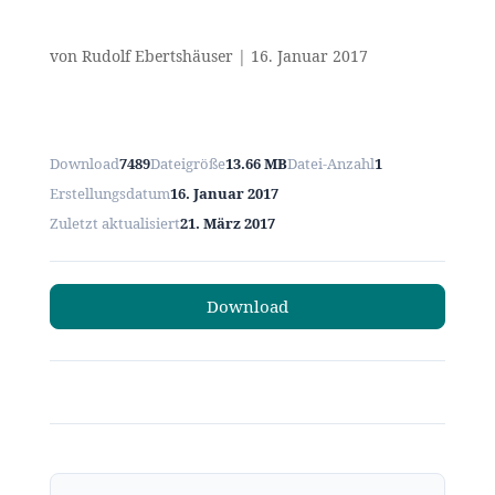
von
Rudolf Ebertshäuser
|
16. Januar 2017
Download
7489
Dateigröße
13.66 MB
Datei-Anzahl
1
Erstellungsdatum
16. Januar 2017
Zuletzt aktualisiert
21. März 2017
Download