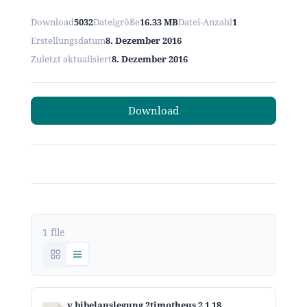
Download
5032
Dateigröße
16.33 MB
Datei-Anzahl
1
Erstellungsdatum
8. Dezember 2016
Zuletzt aktualisiert
8. Dezember 2016
Download
1 file
v bibelauslegung 2timotheus 2 1 18