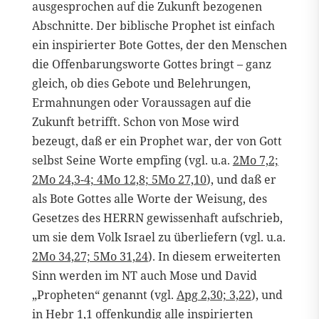
ausgesprochen auf die Zukunft bezogenen
Abschnitte. Der biblische Prophet ist einfach
ein inspirierter Bote Gottes, der den Menschen
die Offenbarungsworte Gottes bringt – ganz
gleich, ob dies Gebote und Belehrungen,
Ermahnungen oder Voraussagen auf die
Zukunft betrifft. Schon von Mose wird
bezeugt, daß er ein Prophet war, der von Gott
selbst Seine Worte empfing (vgl. u.a.
2Mo 7,2;
2Mo 24,3-4; 4Mo 12,8; 5Mo 27,10
), und daß er
als Bote Gottes alle Worte der Weisung, des
Gesetzes des HERRN gewissenhaft aufschrieb,
um sie dem Volk Israel zu überliefern (vgl. u.a.
2Mo 34,27; 5Mo 31,24
). In diesem erweiterten
Sinn werden im NT auch Mose und David
„Propheten“ genannt (vgl.
Apg 2,30; 3,22
), und
in
Hebr 1,1
offenkundig alle inspirierten