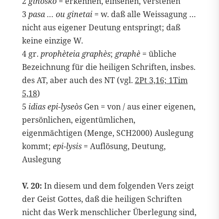
2
ginoskò
= erkennen, einsehen, verstehen
3
pasa … ou ginetai
= w. daß alle Weissagung …
nicht aus eigener Deutung entspringt; daß
keine einzige W.
4 gr.
prophèteia graphès
;
graphè
= übliche
Bezeichnung für die heiligen Schriften, insbes.
des AT, aber auch des NT (vgl.
2Pt 3,16; 1Tim
5,18
)
5
idias epi-lyseòs
Gen = von / aus einer eigenen,
persönlichen, eigentümlichen,
eigenmächtigen (Menge, SCH2000) Auslegung
kommt;
epi-lysis
= Auflösung, Deutung,
Auslegung
V. 20:
In diesem und dem folgenden Vers zeigt
der Geist Gottes, daß die heiligen Schriften
nicht das Werk menschlicher Überlegung sind,