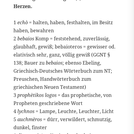
Herzen.
1
echò
= halten, haben, festhalten, im Besitz
haben, bewahren
2
bebaios
Komp = feststehend, zuverlässig,
glaubhaft, gewiß; bebaioteros = gewisser od.
elativisch sehr, ganz, völlig gewiß (GGNT §
138; Bauer zu
bebaios
; ebenso Ebeling,
Griechisch-Deutsches Wörterbuch zum NT;
Preuschen, Handwörterbuch zum
griechischen Neuen Testament)
3
prophètikos logos
= das prophetische, von
Propheten geschriebene Wort
4
lychnos
= Lampe, Leuchte, Leuchter, Licht
5
auchmèros
= dürr, verwildert, schmutzig,
dunkel, finster