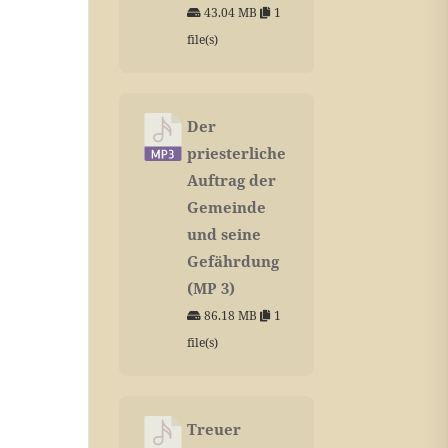
43.04 MB
1
file(s)
Der
priesterliche
Auftrag der
Gemeinde
und seine
Gefährdung
(MP 3)
86.18 MB
1
file(s)
Treuer