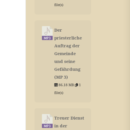
file(s)
Der
priesterliche
Auftrag der
Gemeinde
und seine
Gefährdung
(MP 3)
86.18 MB
1
file(s)
Treuer Dienst
in der