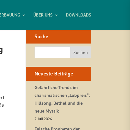
ERBAUUNG
ÜBER UNS
DOWNLOADS
Suche
g
Neueste Beiträge
Gefährliche Trends im
charismatischen „Lobpreis“:
ört
Hillsong, Bethel und die
de
neue Mystik
7. Juli 2026
Falsche Propheten der