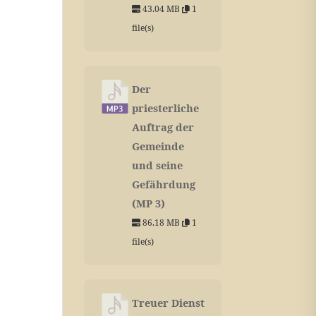
43.04 MB
1
file(s)
Der
priesterliche
Auftrag der
Gemeinde
und seine
Gefährdung
(MP 3)
86.18 MB
1
file(s)
Treuer Dienst