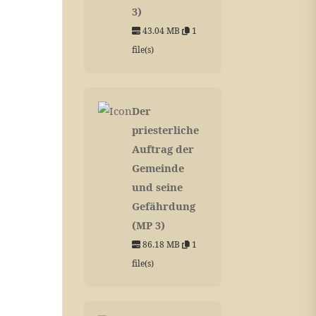
3)
43.04 MB
1
file(s)
Der
priesterliche
Auftrag der
Gemeinde
und seine
Gefährdung
(MP 3)
86.18 MB
1
file(s)