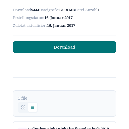
Download
5444
Dateigröße
12.18 MB
Datei-Anzahl
1
Erstellungsdatum
16. Januar 2017
Zuletzt aktualisiert
16. Januar 2017
Download
1 file
v glauben zieht nicht im fremden joch 2010