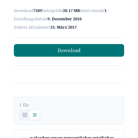
Download
7589
Dateigröße
20.17 MB
Datei-Anzahl
1
Erstellungsdatum
9. Dezember 2016
Zuletzt aktualisiert
13. März 2017
Download
1 file
v glauben unser persoenliches geistliches wachstum und die gemeinde