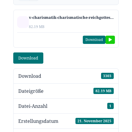
v-charismatik-charismatische-reichgotteslehren-2025.mp3
82.19 MB
Download
Download
Download
3303
Dateigröße
82.19 MB
Datei-Anzahl
1
Erstellungsdatum
21. November 2025