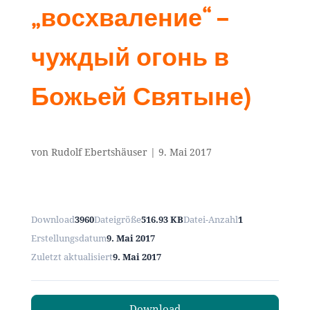
„восхваление“ –
чуждый огонь в
Божьей Святыне)
von
Rudolf Ebertshäuser
|
9. Mai 2017
Download
3960
Dateigröße
516.93 KB
Datei-Anzahl
1
Erstellungsdatum
9. Mai 2017
Zuletzt aktualisiert
9. Mai 2017
Download