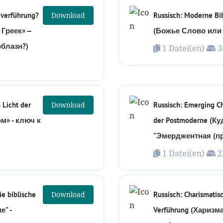
verführung?
Download
Russisch: Moderne Bi
реек» --
(Божье Слово или
облазн?)
1 Datei(en)
3
 Licht der
Download
Russisch: Emerging Ch
м» - ключ к
der Postmoderne (К
"Эмерджентная (п
1 Datei(en)
2
ie biblische
Download
Russisch: Charismatis
" -
Verführung (Хариз