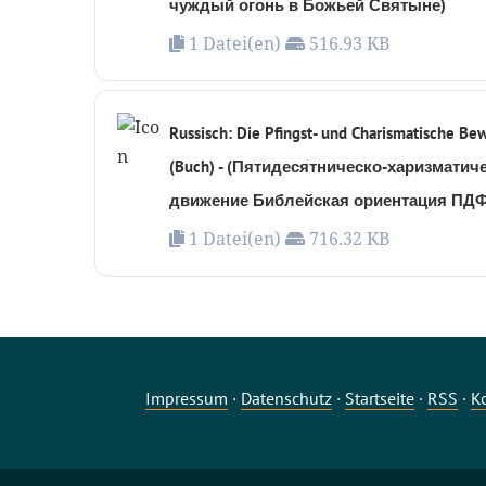
чуждый огонь в Божьей Святыне)
1 Datei(en)
516.93 KB
Russisch: Die Pfingst- und Charismatische B
(Buch) - (Пятидесятническо-харизматич
движение Библейская ориентация ПДФ
1 Datei(en)
716.32 KB
Impressum
·
Datenschutz
·
Startseite
·
RSS
·
K