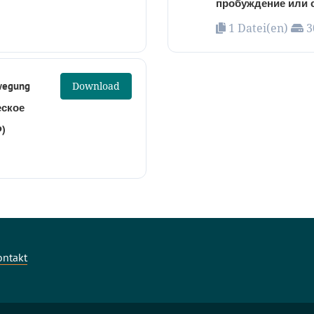
пробуждение или с
1 Datei(en)
3
ewegung
Download
еское
)
ontakt