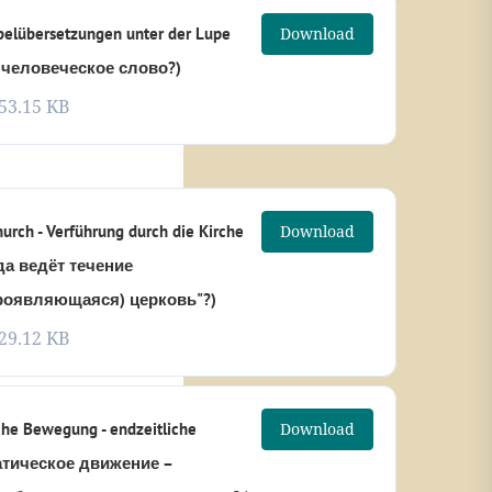
belübersetzungen unter der Lupe
Download
 человеческое слово?)
53.15 KB
urch - Verführung durch die Kirche
Download
уда ведёт течение
роявляющаяся) церковь"?)
29.12 KB
che Bewegung - endzeitliche
Download
матическое движение –