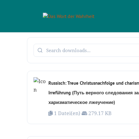
Russisch: Treue Christusnachfolge und charis
Irreführung (Путь верного следования з
харизматическое лжеучение)
1 Datei(en)
279.17 KB