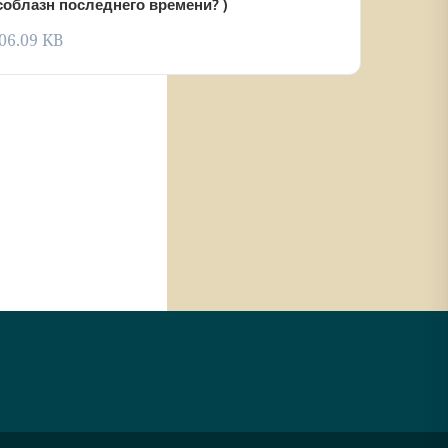
облазн последнего времени? )
06.09 KB