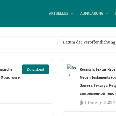
AKTUELLES
AUFKLÄRUNG
matische
Download
Russisch: Textus Rece
а Христом и
Neuen Testaments 
Завета Текстус Ре
современной текст
1 Datei(en)
2