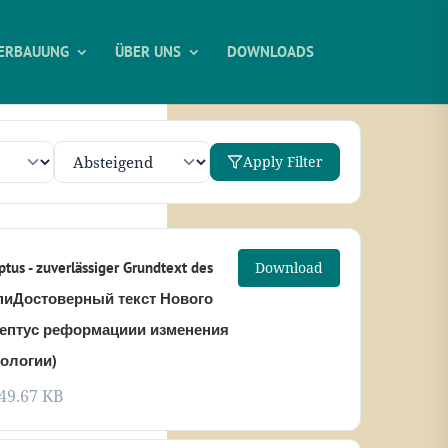
ERBAUUNG
ÜBER UNS
DOWNLOADS
Apply Filter
ptus - zuverlässiger Grundtext des
Download
(опиДостоверный текст Нового
цептус реформациии изменения
ологии)
49.67 KB