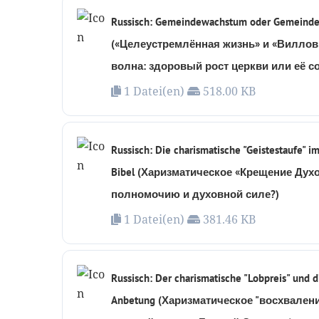
Russisch: Gemeindewachstum oder Gemeinde
(«Целеустремлённая жизнь» и «Виллов Г
волна: здоровый рост церкви или её с
1 Datei(en)
518.00 KB
Russisch: Die charismatische "Geistestaufe" im
Bibel (Харизматическое «Крещение Духо
полномочию и духовной силе?)
1 Datei(en)
381.46 KB
Russisch: Der charismatische "Lobpreis" und d
Anbetung (Харизматическое "восхваление