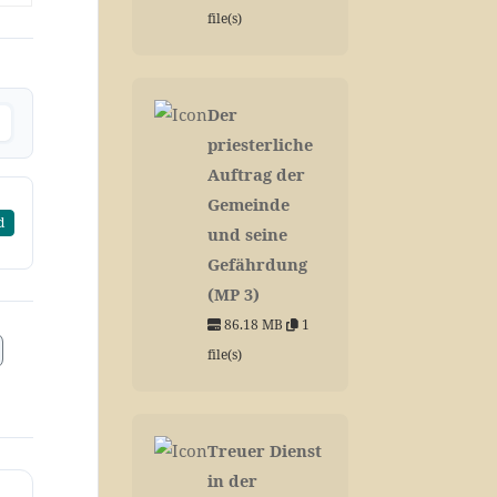
file(s)
Der
priesterliche
Auftrag der
Gemeinde
d
und seine
Gefährdung
(MP 3)
86.18 MB
1
file(s)
Treuer Dienst
in der