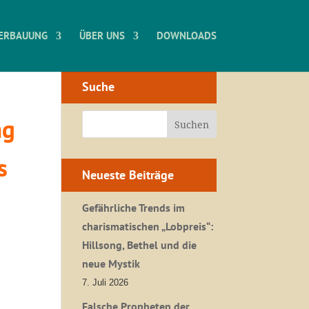
ERBAUUNG
ÜBER UNS
DOWNLOADS
Suche
ng
s
Neueste Beiträge
Gefährliche Trends im
charismatischen „Lobpreis“:
Hillsong, Bethel und die
neue Mystik
7. Juli 2026
Falsche Propheten der