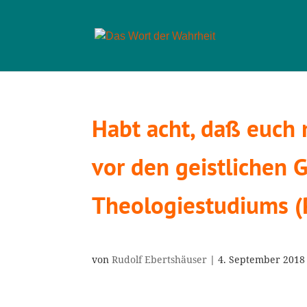
Habt acht, daß euch
vor den geistlichen 
Theologiestudiums (
von
Rudolf Ebertshäuser
|
4. September 2018