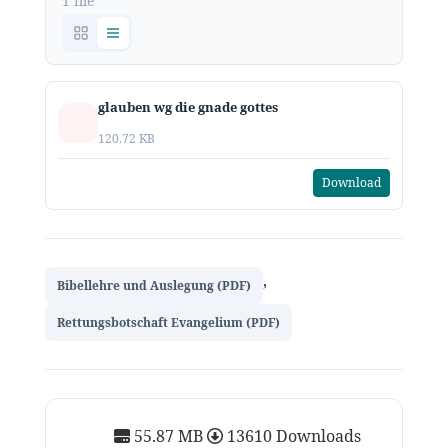
1 file
glauben wg die gnade gottes
120.72 KB
Download
,
Bibellehre und Auslegung (PDF)
Rettungsbotschaft Evangelium (PDF)
55.87 MB
13610 Downloads