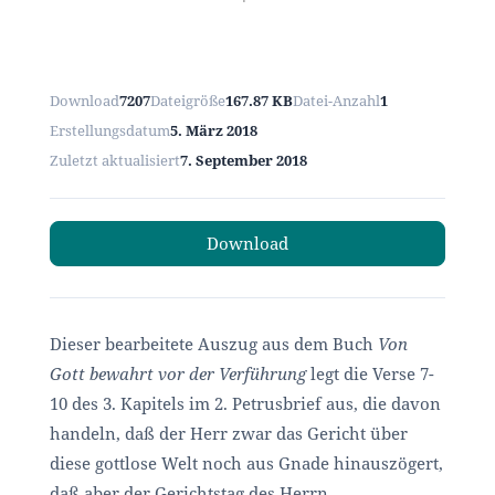
Download
7207
Dateigröße
167.87 KB
Datei-Anzahl
1
Erstellungsdatum
5. März 2018
Zuletzt aktualisiert
7. September 2018
Download
Dieser bearbeitete Auszug aus dem Buch
Von
Gott bewahrt vor der Verführung
legt die Verse 7-
10 des 3. Kapitels im 2. Petrusbrief aus, die davon
handeln, daß der Herr zwar das Gericht über
diese gottlose Welt noch aus Gnade hinauszögert,
daß aber der Gerichtstag des Herrn