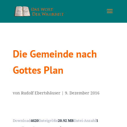
Die Gemeinde nach
Gottes Plan
von
Rudolf Ebertshäuser
|
9. Dezember 2016
Download
4620
Dateigröße
20.92 MB
Datei-Anzahl
1