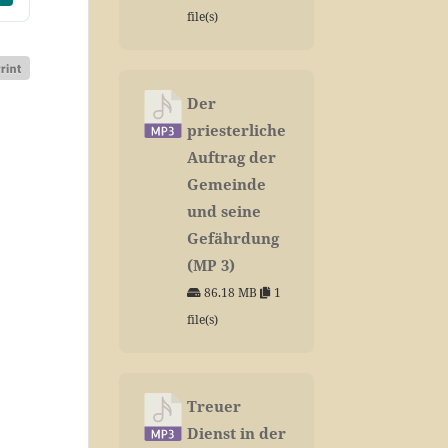
file(s)
Der
priesterliche
Auftrag der
Gemeinde
und seine
Gefährdung
(MP 3)
86.18 MB
1
file(s)
Treuer
Dienst in der