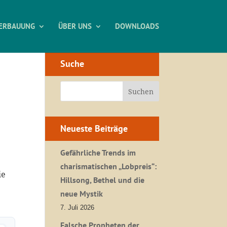
ERBAUUNG
ÜBER UNS
DOWNLOADS
Suche
Neueste Beiträge
Gefährliche Trends im
charismatischen „Lobpreis“:
ie
Hillsong, Bethel und die
neue Mystik
7. Juli 2026
Falsche Propheten der