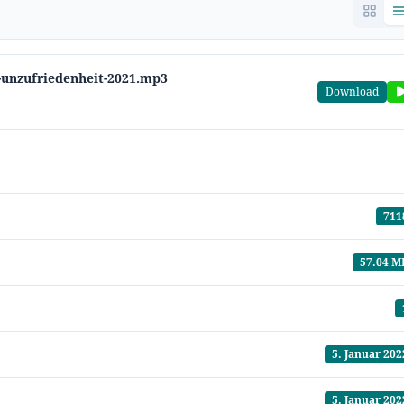
-unzufriedenheit-2021.mp3
Download
711
57.04 M
5. Januar 202
5. Januar 202