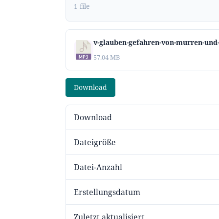
1 file
v-glauben-gefahren-von-murren-und
57.04 MB
Download
Download
Dateigröße
Datei-Anzahl
Erstellungsdatum
Zuletzt aktualisiert