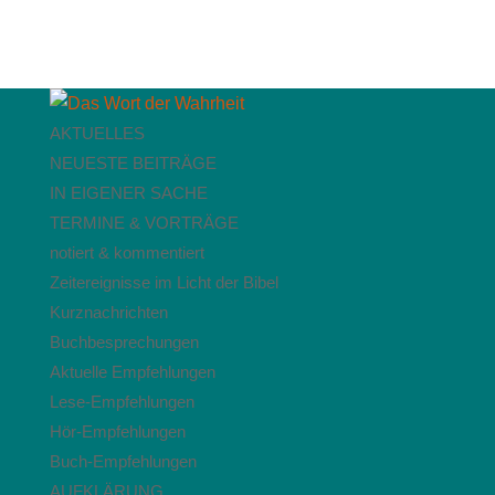
AKTUELLES
NEUESTE BEITRÄGE
IN EIGENER SACHE
TERMINE & VORTRÄGE
notiert & kommentiert
Zeitereignisse im Licht der Bibel
Kurznachrichten
Buchbesprechungen
Aktuelle Empfehlungen
Lese-Empfehlungen
Hör-Empfehlungen
Buch-Empfehlungen
AUFKLÄRUNG