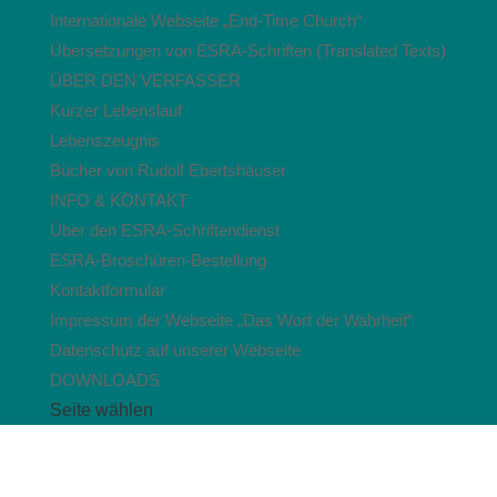
Internationale Webseite „End-Time Church“
Übersetzungen von ESRA-Schriften (Translated Texts)
ÜBER DEN VERFASSER
Kurzer Lebenslauf
Lebenszeugnis
Bücher von Rudolf Ebertshäuser
INFO & KONTAKT
Über den ESRA-Schriftendienst
ESRA-Broschüren-Bestellung
Kontaktformular
Impressum der Webseite „Das Wort der Wahrheit“
Datenschutz auf unserer Webseite
DOWNLOADS
Seite wählen