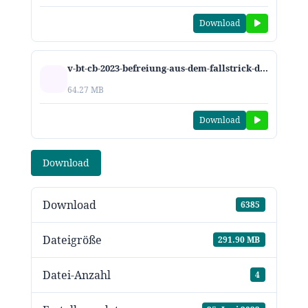
Download
v-bt-cb-2023-befreiung-aus-dem-fallstrick-der-verfuehrung.mp3
64.27 MB
Download
Download
Download
6385
Dateigröße
291.90 MB
Datei-Anzahl
4