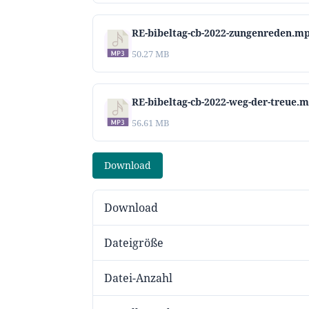
RE-bibeltag-cb-2022-zungenreden.m
50.27 MB
RE-bibeltag-cb-2022-weg-der-treue.
56.61 MB
Download
Download
Dateigröße
Datei-Anzahl