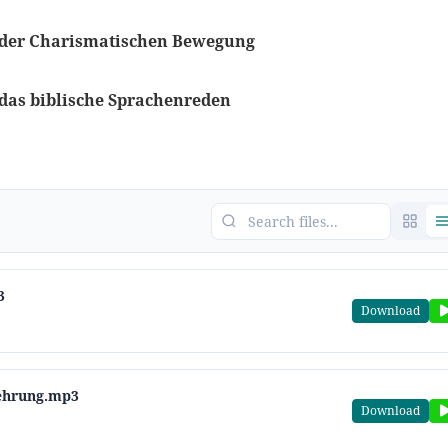
n der Charismatischen Bewegung
das biblische Sprachenreden
3
Download
uehrung.mp3
Download