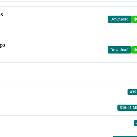
p3
Download
mp3
Download
439
316.01 M