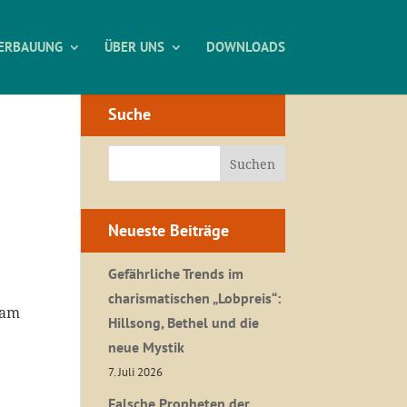
ERBAUUNG
ÜBER UNS
DOWNLOADS
Suche
Neueste Beiträge
Gefährliche Trends im
charismatischen „Lobpreis“:
 am
Hillsong, Bethel und die
neue Mystik
7. Juli 2026
Falsche Propheten der