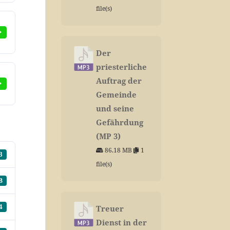
file(s)
Der
priesterliche
Auftrag der
Gemeinde
und seine
Gefährdung
(MP 3)
86.18 MB
1
3
file(s)
B
4
Treuer
Dienst in der