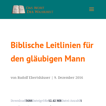
Biblische Leitlinien für
den gläubigen Mann
von
Rudolf Ebertshäuser
|
9. Dezember 2016
Download
5688
Dateigröße
12.42 MB
Datei-Anzahl
1