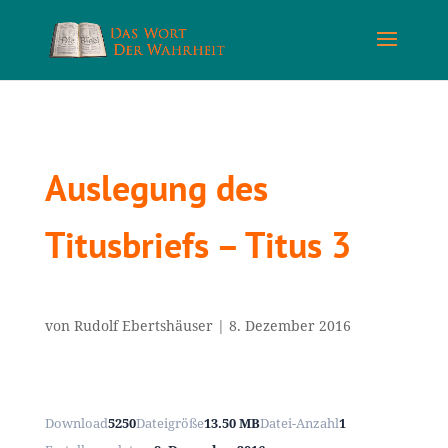
Auslegung des
Titusbriefs – Titus 3
von
Rudolf Ebertshäuser
|
8. Dezember 2016
Download
5250
Dateigröße
13.50 MB
Datei-Anzahl
1