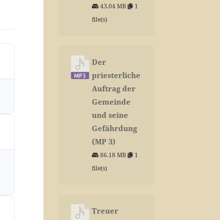
43.04 MB
1
file(s)
Der
priesterliche
Auftrag der
Gemeinde
und seine
Gefährdung
(MP 3)
86.18 MB
1
file(s)
Treuer