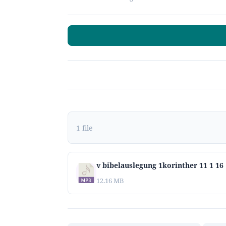
1 file
v bibelauslegung 1korinther 11 1 16
12.16 MB