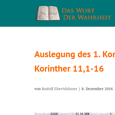
Auslegung des 1. Kori
Korinther 11,1-16
von
Rudolf Ebertshäuser
|
8. Dezember 2016
Download
6268
Dateigröße
12.16 MB
Datei-Anzahl
1
E