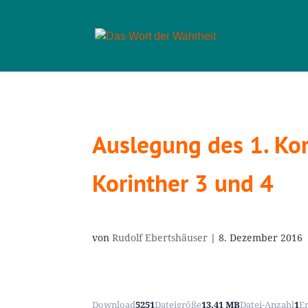
Auslegung des 1. Kori
Korinther 3 und 4
von
Rudolf Ebertshäuser
|
8. Dezember 2016
Download
5251
Dateigröße
13.41 MB
Datei-Anzahl
1
E