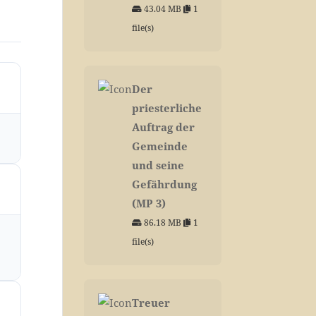
43.04 MB
1
file(s)
Der
priesterliche
Auftrag der
Gemeinde
und seine
Gefährdung
(MP 3)
86.18 MB
1
file(s)
Treuer