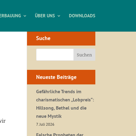
ERBAUUNG
ÜBER UNS
DOWNLOADS
Suche
Neueste Beiträge
Gefährliche Trends im
charismatischen „Lobpreis“:
Hillsong, Bethel und die
neue Mystik
wir
7. Juli 2026
Falsche Propheten der