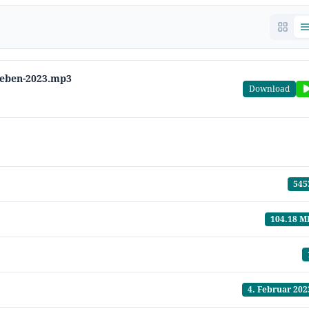
-leben-2023.mp3
Download
545
104.18 M
4. Februar 202