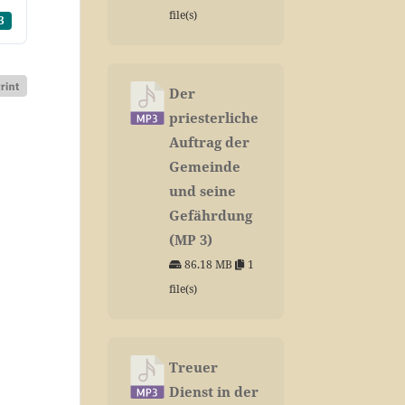
file(s)
3
Der
priesterliche
Auftrag der
Gemeinde
und seine
Gefährdung
(MP 3)
86.18 MB
1
file(s)
Treuer
Dienst in der