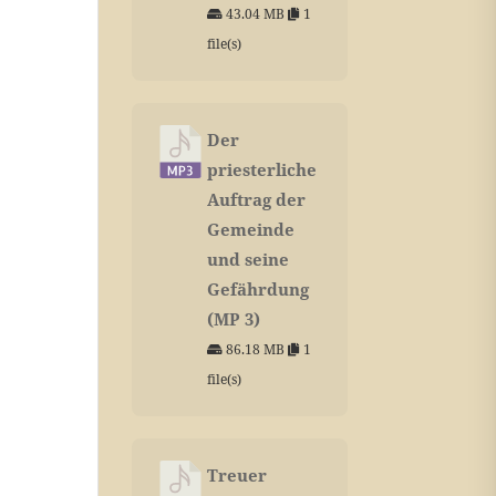
43.04 MB
1
file(s)
Der
priesterliche
Auftrag der
Gemeinde
und seine
Gefährdung
(MP 3)
86.18 MB
1
file(s)
Treuer